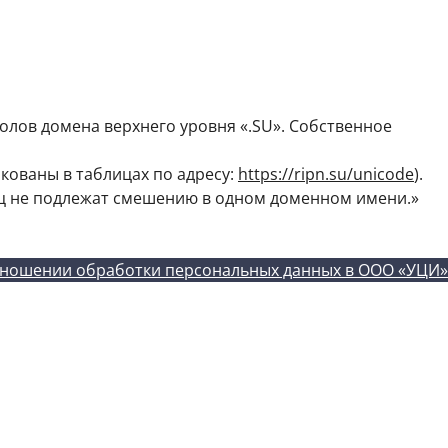
олов домена верхнего уровня «.SU». Собственное
икованы в таблицах по адресу:
https://ripn.su/unicode
).
иц не подлежат смешению в одном доменном имени.»
тношении обработки персональных данных в ООО «УЦИ»