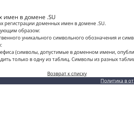
 имен в домене .SU
лах регистрации доменных имен в домене .SU.
ледующим образом:
бственного уникального символьного обозначения и симв
:
 и дефиса (символы, допустимые в доменном имени, опубл
ить только в одну из таблиц. Символы из разных табл
Возврат к списку
Политика в о